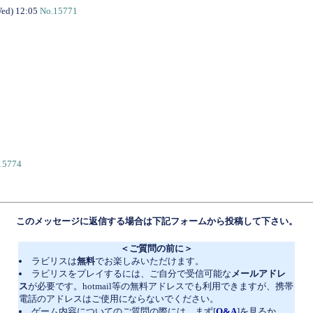
ed) 12:05
No.15771
15774
このメッセージに返信する場合は下記フォームから投稿して下さい。
＜ご質問の前に＞
ラビリスは
無料
でお楽しみいただけます。
ラビリスをプレイするには、ご自分で受信可能な
メールアドレ
ス
が必要です。hotmail等の無料アドレスでも利用できますが、携帯
電話のアドレスはご使用にならないでください。
ゲーム内容についてのご質問の際には、まず[
Q&A
]を見るか、