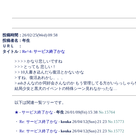
投稿時間：
26/02/25(Wed) 09:58
投稿者名：年生
ＵＲＬ ：
タイトル：
Re^4: サービス終了かな
> > > > かなり悲しいですね
> > > とっても 悲しい！
> > 10人書き込んだら復活とかないかな
> すね、復活あれかし、、、
> ashさんなのか同好会さんなのか もう管理してる方がいらっしゃ
結局少女と黒犬のイベントの特殊シーン見れなかったな…
以下は関連一覧ツリーです。
★
-
サービス終了かな
-
年生
26/01/09(Fri) 15:38
No.15764
・
Re: サービス終了かな
-
kouka
26/04/12(Sun) 21:23
No.15773
・
Re: サービス終了かな
-
kouka
26/04/12(Sun) 21:23
No.15772